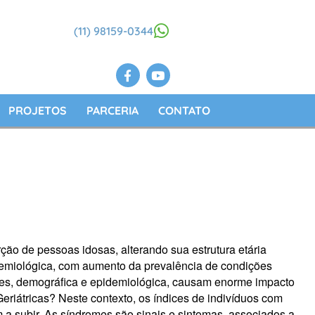
(11) 98159-0344
PROJETOS
PARCERIA
CONTATO
 de pessoas idosas, alterando sua estrutura etária
idemiológica, com aumento da prevalência de condições
ções, demográfica e epidemiológica, causam enorme impacto
eriátricas? Neste contexto, os índices de indivíduos com
 a subir. As síndromes são sinais e sintomas, associados a