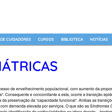
DE CUIDADORES
CURSOS
BIBLIOTECA
NOTÍCIAS
IÁTRICAS
o de envelhecimento populacional, com aumento da proporção
ca”. Consequente e concomitante a esta, ocorre a transição ep
ia da preservação da “capacidade funcional”. Ambas as transi
s, com demanda elevada por serviços. O que são as Síndromes G
ós identificação de particularidades no idoso doente – tendem