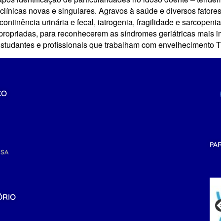
 clínicas novas e singulares. Agravos à saúde e diversos fat
ncontinência urinária e fecal, iatrogenia, fragilidade e sarcope
propriadas, para reconhecerem as síndromes geriátricas mais i
tudantes e profissionais que trabalham com envelhecimen
CO
PA
NSA
ÓRIO