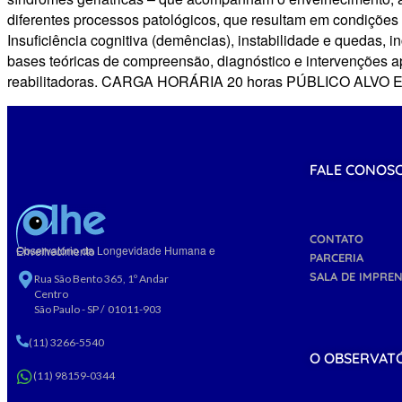
diferentes processos patológicos, que resultam em condições
Insuficiência cognitiva (demências), instabilidade e quedas, i
bases teóricas de compreensão, diagnóstico e intervenções a
reabilitadoras. CARGA HORÁRIA 20 horas PÚBLICO ALVO Es
FALE CONOS
CONTATO
Observatório da Longevidade Humana e Envelhecimento
PARCERIA
SALA DE IMPRE
Rua São Bento 365, 1º Andar
Centro
São Paulo - SP / 01011-903
(11) 3266-5540
O OBSERVAT
(11) 98159-0344