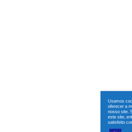
Usamos cook
oferecer a 
nosso site. 
este site, e
satisfeito c