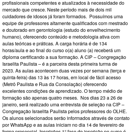
profissionais competentes e atualizados à necessidade do
mercado que cresce. Neste período mais de dois mil
cuidadores de idosos já foram formados. Possuímos uma
equipe de professores altamente qualificados com mestrado
e doutorado em gerontologia (estudo do envelhecimento
humano), oferecendo conteúdo e metodologia ativa com
aulas teóricas e práticas. A carga horária é de 134
horas/aula e ao final do curso o(a) aluno (a) receberá um
diploma certificando a sua formação. A CIP – Congregação
Israelita Paulista – é a parceira desta primeira turma de
2023. As aulas acontecem duas vezes por semana (terça e
quinta-feira) das 13 às 17 horas, em local de fácil acesso
(Metrô Paulista e Rua da Consolação) oferecendo
excelentes condições de aprendizado. O tempo médio de
formação são apenas quatro meses. Nos dias 23 a 26 de
janeiro, será realizado uma entrevista de seleção na CIP –
Congregação Israelita Paulista pelos professores do OLHE.
Os alunos selecionados serão informados através de contato
por WhatsApp e as aulas iniciam no dia 14 de fevereiro de
forma presencial. Inscrições 1° fase de inscrição no curso é