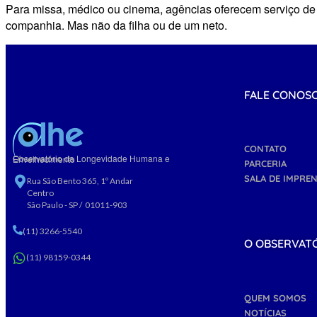
Para missa, médico ou cinema, agências oferecem serviço de
companhia. Mas não da filha ou de um neto.
FALE CONOS
CONTATO
Observatório da Longevidade Humana e Envelhecimento
PARCERIA
SALA DE IMPRE
Rua São Bento 365, 1º Andar
Centro
São Paulo - SP / 01011-903
(11) 3266-5540
O OBSERVAT
(11) 98159-0344
QUEM SOMOS
NOTÍCIAS